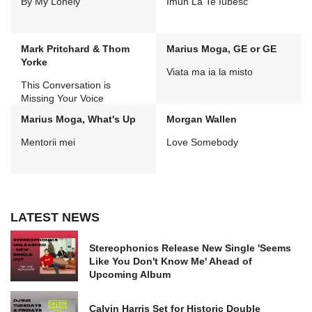
By My Lonely
Imun La Te Iubesc
Mark Pritchard & Thom
Marius Moga, GE or GE
Yorke
Viata ma ia la misto
This Conversation is
Missing Your Voice
Marius Moga, What's Up
Morgan Wallen
Mentorii mei
Love Somebody
LATEST NEWS
Stereophonics Release New Single 'Seems
Like You Don't Know Me' Ahead of
Upcoming Album
Calvin Harris Set for Historic Double