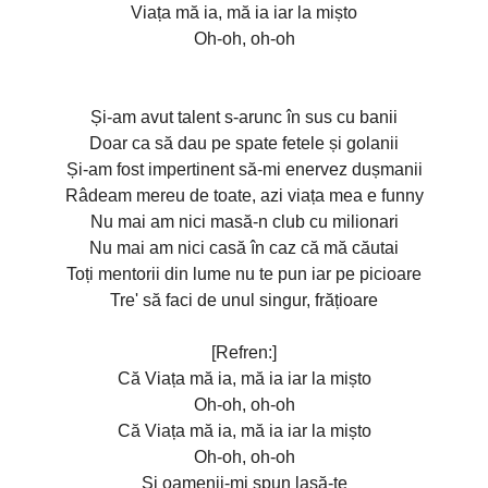
Viața mă ia, mă ia iar la mișto
Oh-oh, oh-oh
Și-am avut talent s-arunc în sus cu banii
Doar ca să dau pe spate fetele și golanii
Și-am fost impertinent să-mi enervez dușmanii
Râdeam mereu de toate, azi viața mea e funny
Nu mai am nici masă-n club cu milionari
Nu mai am nici casă în caz că mă căutai
Toți mentorii din lume nu te pun iar pe picioare
Tre' să faci de unul singur, frățioare
[Refren:]
Că Viața mă ia, mă ia iar la mișto
Oh-oh, oh-oh
Că Viața mă ia, mă ia iar la mișto
Oh-oh, oh-oh
Și oamenii-mi spun lasă-te