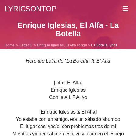
LYRICSONTOP
Toggl
navig
Enrique Iglesias, El Alfa - La
Botella
Home
Letter E
Enrique Iglesias, El Alfa songs
La Botella lyrics
Here are Letra de "La Botella" ft. El Alfa
[Intro: El Alfa]
Enrique Iglesias
Con la A L F A, yo
[Enrique Iglesias & El Alfa]
Yo estaba con un amigo, era un sábado aburrido
El lugar casi vacío, con problemas tras de mí
Mientras yo pensaba en eso, vi su cara en el espejo