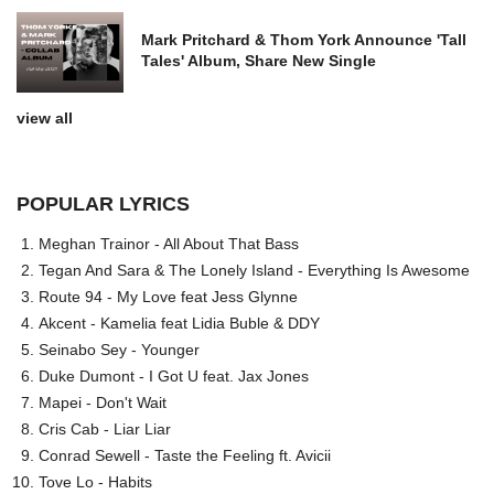
Mark Pritchard & Thom York Announce 'Tall
Tales' Album, Share New Single
view all
POPULAR LYRICS
Meghan Trainor - All About That Bass
Tegan And Sara & The Lonely Island - Everything Is Awesome
Route 94 - My Love feat Jess Glynne
Akcent - Kamelia feat Lidia Buble & DDY
Seinabo Sey - Younger
Duke Dumont - I Got U feat. Jax Jones
Mapei - Don't Wait
Cris Cab - Liar Liar
Conrad Sewell - Taste the Feeling ft. Avicii
Tove Lo - Habits