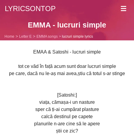
LYRICSONTOP
Toggl
navig
EMMA - lucruri simple
Home
Letter E
EMMA songs
lucruri simple lyrics
EMAA & Satoshi - lucruri simple
tot ce văd în față acum sunt doar lucruri simple
pe care, dacă nu le-aș mai avea,știu că totul s-ar stinge
[Satoshi:]
viața, cămașa-i un nasture
sper că ți-ai cumpărat plasture
calcă destinul pe capete
planurile n-are cine să le apere
știi ce zic?