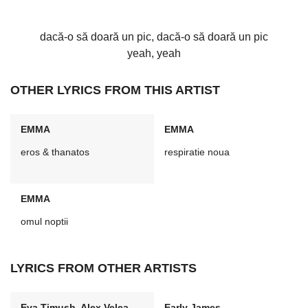
dacă-o să doară un pic, dacă-o să doară un pic
yeah, yeah
OTHER LYRICS FROM THIS ARTIST
EMMA
EMMA
eros & thanatos
respiratie noua
EMMA
omul noptii
LYRICS FROM OTHER ARTISTS
Eva Timush, Alex Velea
Early James