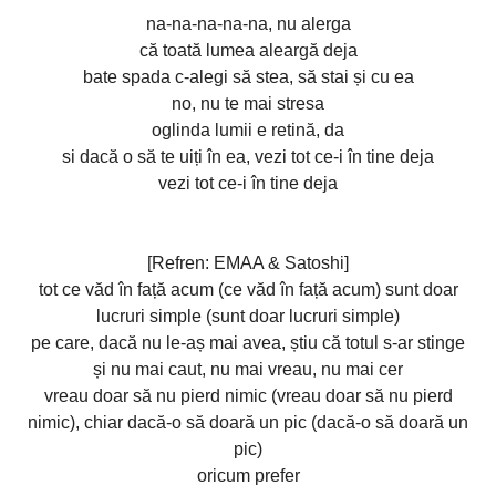
na-na-na-na-na, nu alerga
că toată lumea aleargă deja
bate spada c-alegi să stea, să stai și cu ea
no, nu te mai stresa
oglinda lumii e retină, da
si dacă o să te uiți în ea, vezi tot ce-i în tine deja
vezi tot ce-i în tine deja
[Refren: EMAA & Satoshi]
tot ce văd în față acum (ce văd în față acum) sunt doar
lucruri simple (sunt doar lucruri simple)
pe care, dacă nu le-aș mai avea, știu că totul s-ar stinge
și nu mai caut, nu mai vreau, nu mai cer
vreau doar să nu pierd nimic (vreau doar să nu pierd
nimic), chiar dacă-o să doară un pic (dacă-o să doară un
pic)
oricum prefer