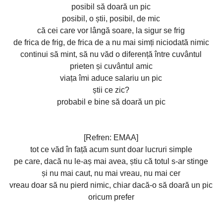
posibil să doară un pic
posibil, o știi, posibil, de mic
că cei care vor lângă soare, la sigur se frig
de frica de frig, de frica de a nu mai simți niciodată nimic
continui să mint, să nu văd o diferență între cuvântul
prieten și cuvântul amic
viața îmi aduce salariu un pic
știi ce zic?
probabil e bine să doară un pic
[Refren: EMAA]
tot ce văd în față acum sunt doar lucruri simple
pe care, dacă nu le-aș mai avea, știu că totul s-ar stinge
și nu mai caut, nu mai vreau, nu mai cer
vreau doar să nu pierd nimic, chiar dacă-o să doară un pic
oricum prefer