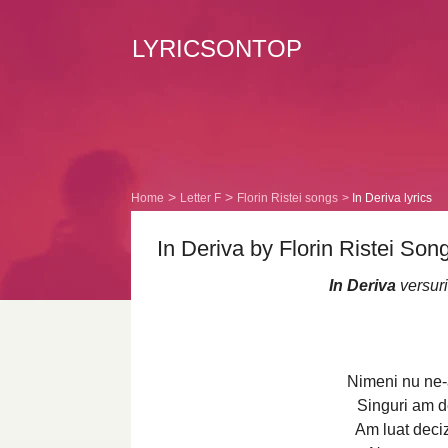
LYRICSONTOP
Home
Letter F
Florin Ristei songs
In Deriva lyrics
In Deriva by Florin Ristei Song
In Deriva
versuri
Nimeni nu ne-a
Singuri am d
Am luat decizi