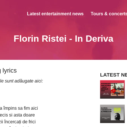
Latest entertainment news
Tours & concerts
Florin Ristei - In Deriva
 lyrics
LATEST N
le sunt adăugate aici:
 împins sa fim aici
ecis si asta doare
i încercați de frici