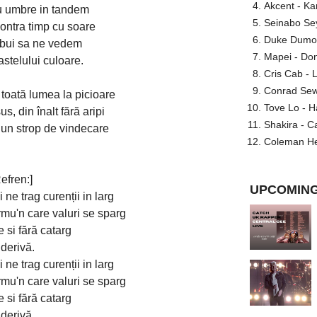
Akcent - Ka
u umbre in tandem
Seinabo Se
ontra timp cu soare
Duke Dumont
ebui sa ne vedem
Mapei - Don
stelului culoare.
Cris Cab - L
Conrad Sewel
 toată lumea la picioare
Tove Lo - H
s, din înalt fără aripi
Shakira - C
un strop de vindecare
Coleman He
efren:]
UPCOMING
ne trag curenții in larg
mu'n care valuri se sparg
 si fără catarg
 derivă.
ne trag curenții in larg
mu'n care valuri se sparg
 si fără catarg
 derivă.