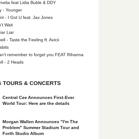
melia feat Lidia Buble & DDY
y - Younger
 - I Got U feat. Jax Jones
't Wait
iar Liar
l - Taste the Feeling ft. Avicii
abits
an't remember to forget you FEAT Rihanna
ll - 2 Heads
 TOURS & CONCERTS
Central Cee Announces First-Ever
World Tour: Here are the details
Morgan Wallen Announces "I'm The
Problem" Summer Stadium Tour and
Forth Studio Album