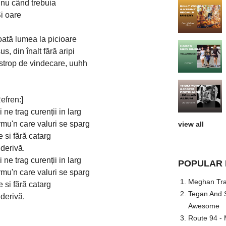
nu când trebuia
i oare
oată lumea la picioare
s, din înalt fără aripi
strop de vindecare, uuhh
efren:]
ne trag curenții in larg
mu'n care valuri se sparg
view all
 si fără catarg
 derivă.
ne trag curenții in larg
POPULAR 
mu'n care valuri se sparg
Meghan Trai
 si fără catarg
Tegan And S
 derivă.
Awesome
Route 94 - 