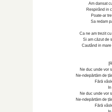
Am dansat c
Respirând in c
Poate-ar tr
Sa redam pa
Ca ne am trezit cu
Si am căzut de su
Cautând in mare 
[R
Ne duc unde vor si 
Ne-ndepărtăm de țăr
Fără vâsle
In
Ne duc unde vor si 
Ne-ndepărtăm de țăr
Fără vâsle
In