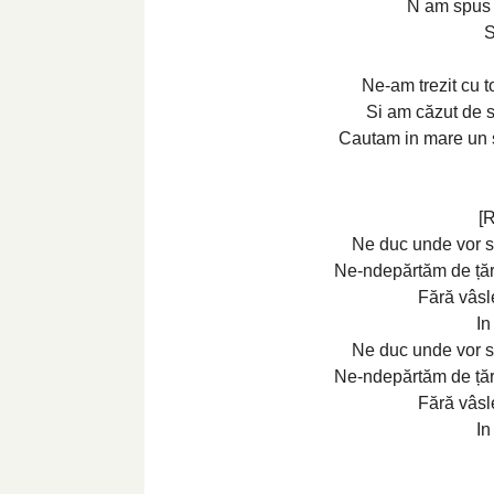
N am spus 
S
Ne-am trezit cu t
Si am căzut de su
Cautam in mare un 
[R
Ne duc unde vor si 
Ne-ndepărtăm de țăr
Fără vâsle
In
Ne duc unde vor si 
Ne-ndepărtăm de țăr
Fără vâsle
In